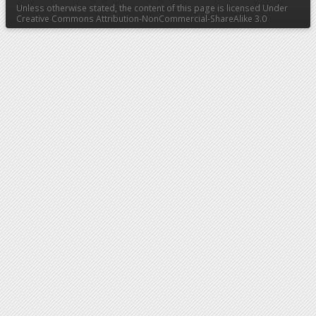
Unless otherwise stated, the content of this page is licensed Under
Creative Commons Attribution-NonCommercial-ShareAlike 3.0