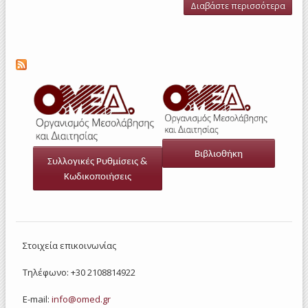
Διαβάστε περισσότερα
για Δ
Συν
Ο
(σύν
l
you
Βιβλιοθήκη
Συλλογικές Ρυθμίσεις &
Κωδικοποιήσεις
Στοιχεία επικοινωνίας
Τηλέφωνο: +30 2108814922
E-mail:
info@omed.gr