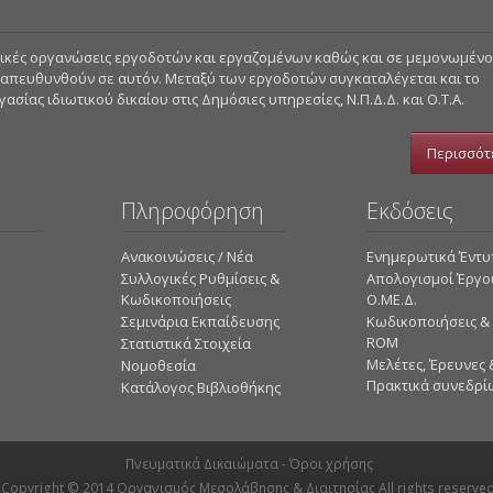
στικές οργανώσεις εργοδοτών και εργαζομένων καθώς και σε μεμονωμέν
 απευθυνθούν σε αυτόν. Μεταξύ των εργοδοτών συγκαταλέγεται και το
σίας ιδιωτικού δικαίου στις Δημόσιες υπηρεσίες, Ν.Π.Δ.Δ. και Ο.Τ.Α.
Περισσότ
Πληροφόρηση
Εκδόσεις
Ανακοινώσεις / Νέα
Ενημερωτικά Έντ
Συλλογικές Ρυθμίσεις &
Απολογισμοί Έργο
Κωδικοποιήσεις
Ο.ΜΕ.Δ.
Σεμινάρια Εκπαίδευσης
Κωδικοποιήσεις &
ROM
Στατιστικά Στοιχεία
Mελέτες, Έρευνες 
Νομοθεσία
Πρακτικά συνεδρί
Κατάλογος Βιβλιοθήκης
Πνευματικά Δικαιώματα -
Όροι χρήσης
Copyright © 2014
Οργανισμός Μεσολάβησης & Διαιτησίας
All rights reserved