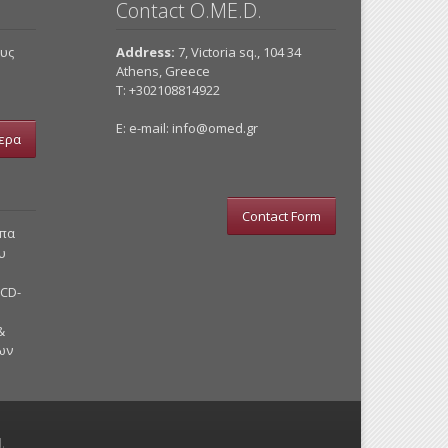
Περιφέρειας
Contact O.ME.D.
Κεντρικής
Μακεδονίας και
ους
Address:
7, Victoria sq., 104 34
Συλλογικές
Athens, Greece
Εργασιακές
Τ: +302108814922
Σχέσεις.
E: e-mail:
info@omed.gr
ερα
Contact Form
υπα
υ
 CD-
&
ων
.