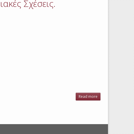
ακές Σχέσεις.
Read more
about
Οικονομική
Δραστηριότητα
στους Νομούς
Πιερίας,
Ημαθίας και
Πέλλας της