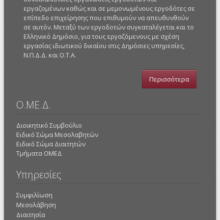
εργαζομένων καθώς και σε μεμονωμένους εργοδότες σε
επίπεδο επιχείρησης που επιθυμούν να απευθυνθούν
σε αυτόν. Μεταξύ των εργοδοτών συγκαταλέγεται και το
Ελληνικό Δημόσιο, για τους εργαζόμενους με σχέση
εργασίας ιδιωτικού δικαίου στις Δημόσιες υπηρεσίες,
Ν.Π.Δ.Δ. και Ο.Τ.Α.
Περισσότερα
Ο.ΜΕ.Δ.
Διοικητικό Συμβούλιο
Ειδικό Σώμα Μεσολαβητών
Ειδικό Σώμα Διαιτητών
Τμήματα ΟΜΕΔ
Υπηρεσίες
Συμφιλίωση
Μεσολάβηση
Διαιτησία