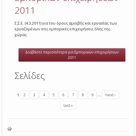
2011
Σ.Σ.Ε. (4.3.2011) για του όρους αμοιβής και εργασίας των
εργαζομένων στις εμπορικές επιχειρήσεις όλης της
χώρας
Διαβάστε περισσότερα
για Εμπορικών επιχειρήσεων
2011
Σελίδες
1
2
3
4
5
6
7
8
9
…
next ›
last »