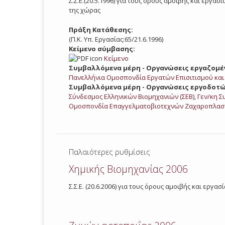
Σ.Σ.Ε.(20.5.1996) για τους όρους αμοιβής και ε
της χώρας
Πράξη Κατάθεσης:
(Π.Κ. Υπ. Εργασίας:65/21.6.1996)
Κείμενο σύμβασης:
Κείμενο
Συμβαλλόμενα μέρη - Οργανώσεις εργαζομέ
Πανελλήνια Ομοσπονδία Εργατών Επισιτισμού κα
Συμβαλλόμενα μέρη - Οργανώσεις εργοδοτώ
Σύνδεσμος Ελληνικών Βιομηχανιών (ΣΕΒ)
,
Γεν/κη Σ
Ομοσπονδία Επαγγελματοβιοτεχνών Ζαχαροπλαστ
Παλαιότερες ρυθμίσεις
Χημικής Βιομηχανίας 2006
Σ.Σ.Ε. (20.6.2006) για τους όρους αμοιβής και εργ