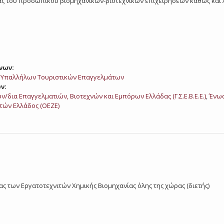
ργασίας του προσωπικού βιομηχανικών-βιοτεχνικών επιχειρήσεων καθώς 
νων:
ι Υπαλλήλων Τουριστικών Επαγγελμάτων
ν:
υν/δια Επαγγελματιών, Βιοτεχνών και Εμπόρων Ελλάδας (Γ.Σ.Ε.Β.Ε.Ε.)
,
Ένωσ
ών Ελλάδος (ΟΕΖΕ)
ασίας των Εργατοτεχνιτών Χημικής Βιομηχανίας όλης της χώρας (διετής)