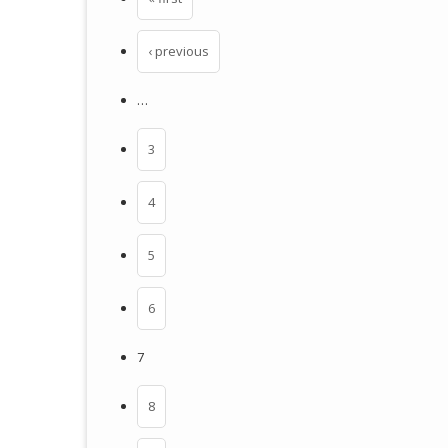
‹ previous
…
3
4
5
6
7
8