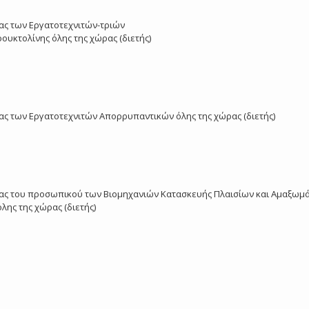
ασίας των Εργατοτεχνιτών-τριών
υκτολίνης όλης της χώρας (διετής)
ασίας των Εργατοτεχνιτών Απορρυπαντικών όλης της χώρας (διετής)
ργασίας του προσωπικού των Βιομηχανιών Κατασκευής Πλαισίων και Αμαξω
ης της χώρας (διετής)