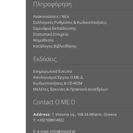
Πληροφόρηση
Ανακοινώσεις / Νέα
Συλλογικές Ρυθμίσεις & Κωδικοποιήσεις
Σεμινάρια Εκπαίδευσης
Στατιστικά Στοιχεία
Νομοθεσία
Κατάλογος Βιβλιοθήκης
Εκδόσεις
Ενημερωτικά Έντυπα
Απολογισμοί Έργου Ο.ΜΕ.Δ.
Κωδικοποιήσεις & CD-ROM
Mελέτες, Έρευνες & Πρακτικά συνεδρίων
Contact O.ME.D.
Address:
7, Victoria sq., 104 34 Athens, Greece
Τ: +302108814922
E: e-mail:
info@omed.gr