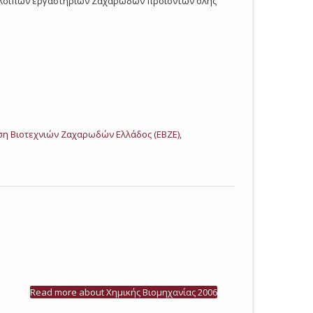
και λοιπών εργαστηρίων Ζαχαρωδών προϊόντων όλης
η Βιοτεχνιών Ζαχαρωδών Ελλάδος (ΕΒΖΕ)
,
Read more
about Χημικής Βιομηχανίας 2006