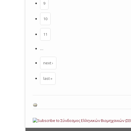
9
10
11
…
next ›
last »