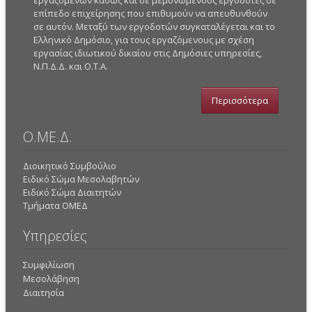
εργαζομένων καθώς και σε μεμονωμένους εργοδότες σε
επίπεδο επιχείρησης που επιθυμούν να απευθυνθούν
σε αυτόν. Μεταξύ των εργοδοτών συγκαταλέγεται και το
Ελληνικό Δημόσιο, για τους εργαζόμενους με σχέση
εργασίας ιδιωτικού δικαίου στις Δημόσιες υπηρεσίες,
Ν.Π.Δ.Δ. και Ο.Τ.Α.
Περισσότερα
Ο.ΜΕ.Δ.
Διοικητικό Συμβούλιο
Ειδικό Σώμα Μεσολαβητών
Ειδικό Σώμα Διαιτητών
Τμήματα ΟΜΕΔ
Υπηρεσίες
Συμφιλίωση
Μεσολάβηση
Διαιτησία