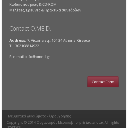
Κωδικοποιήσεις & CD-ROM
Mελέτες, Έρευνες & Πρακτικά συνεδρίων
Contact O.ME.D.
Address:
7, Victoria sq., 104 34 Athens, Greece
Τ: +302108814922
E: e-mail:
info@omed.gr
Contact Form
Πνευματικά Δικαιώματα -
Όροι χρήσης
Copyright © 2014
Οργανισμός Μεσολάβησης & Διαιτησίας
All rights
reserved.